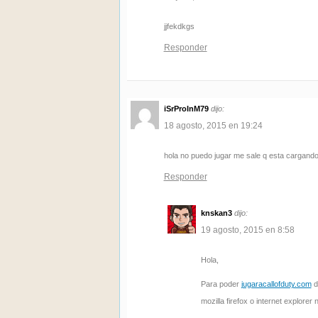
jjfekdkgs
Responder
iSrProInM79
dijo:
18 agosto, 2015 en 19:24
hola no puedo jugar me sale q esta cargand
Responder
knskan3
dijo:
19 agosto, 2015 en 8:58
Hola,
Para poder
jugaracallofduty.com
d
mozilla firefox o internet explorer