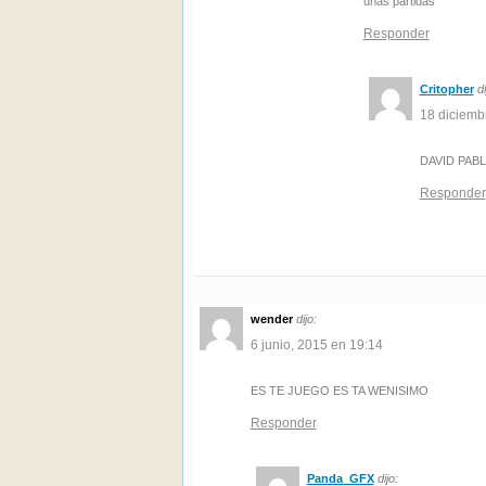
unas partidas
Responder
Critopher
di
18 diciemb
DAVID PAB
Responder
wender
dijo:
6 junio, 2015 en 19:14
ES TE JUEGO ES TA WENISIMO
Responder
Panda_GFX
dijo: