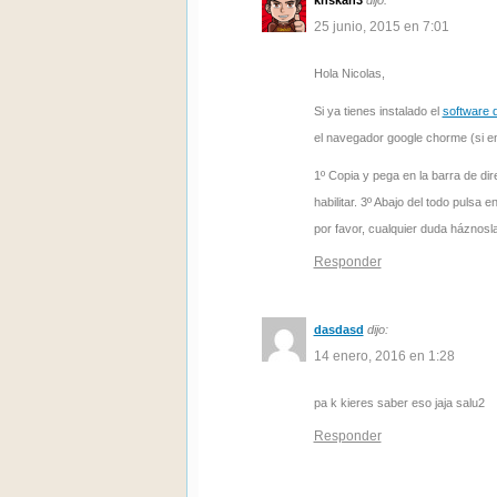
knskan3
dijo:
25 junio, 2015 en 7:01
Hola Nicolas,
Si ya tienes instalado el
software d
el navegador google chorme (si ent
1º Copia y pega en la barra de di
habilitar. 3º Abajo del todo pulsa 
por favor, cualquier duda háznosl
Responder
dasdasd
dijo:
14 enero, 2016 en 1:28
pa k kieres saber eso jaja salu2
Responder