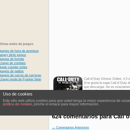
Otras webs de juegos
juegos de hora de aventura
angry birds juegos
juegos de fortnite
Juego de zombies
jugar counter strike
juegos de gatitos
juegos de carros de carreras
Call of Duty Ghosts Online
,
4.3
o
Juego moda de Frankie Stein
Si te gusta la saga Call of Duty 
que descargar. No es exactamente
disfrutarás mucho de este juego,
Uso de cookies
tienes que descargar el juego, si
Este sitio web utiliza cookies para que usted tenga la mejor experiencia de us
política de cookies
, pinche el enlace para mayor información.
624 comentarios para
Call 
←
Comentarios Anteriores