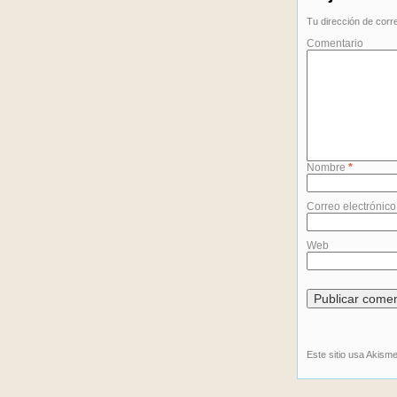
Tu dirección de corr
Comentario
Nombre
*
Correo electrónic
Web
Este sitio usa Akism