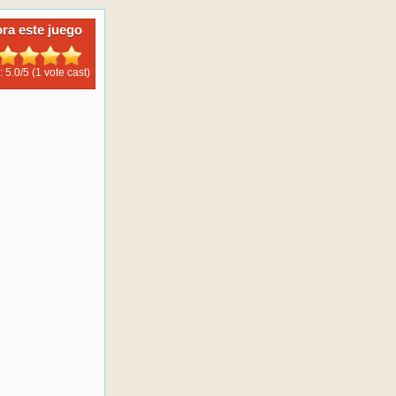
ora este juego
: 5.0/
5
(1 vote cast)