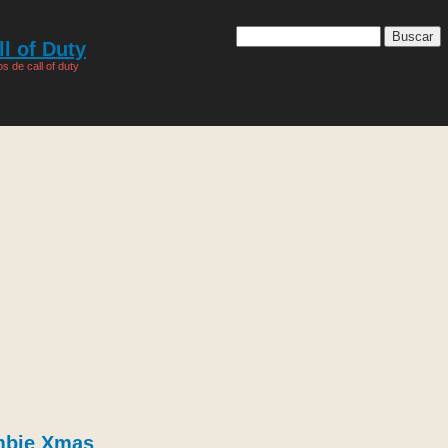
l of Duty
s de call of duty
mbie Xmas