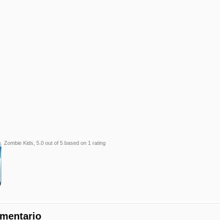
Zombie Kids
,
5.0
out of
5
based on
1
rating
omentario