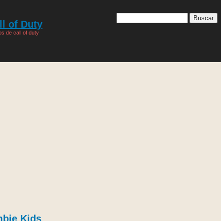
l of Duty
s de call of duty
mbie Kids