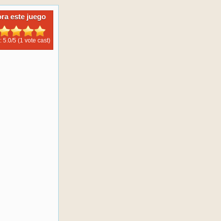
ora este juego
: 5.0/
5
(1 vote cast)