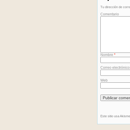
Tu dirección de corr
Comentario
Nombre
*
Correo electrónic
Web
Este sitio usa Akism