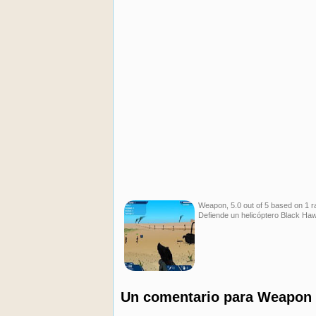
Weapon
,
5.0
out of
5
based on
1
ra
Defiende un helicóptero Black Hawk
Un comentario para
Weapon