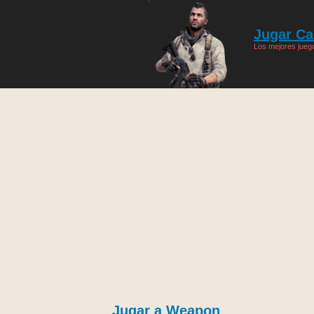
Jugar Cal
Los mejores juego
Jugar a Weapon