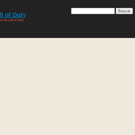
l of Duty
s de call of duty