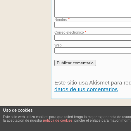
Nombre
*
Correo electrónico
*
Web
Este sitio usa Akismet para re
datos de tus comentarios
.
Uso de cookies
Este sitio web utiliza cookies para que usted tenga la mejor experiencia de us
la aceptación de nuestra
política de cookies
, pinche el enlace para mayor inform