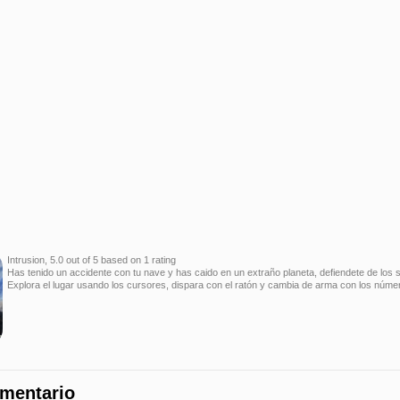
Intrusion
,
5.0
out of
5
based on
1
rating
Has tenido un accidente con tu nave y has caido en un extraño planeta, defiendete de los s
Explora el lugar usando los cursores, dispara con el ratón y cambia de arma con los número
omentario