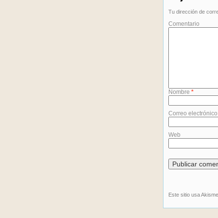
Tu dirección de corr
Comentario
Nombre
*
Correo electrónic
Web
Este sitio usa Akism