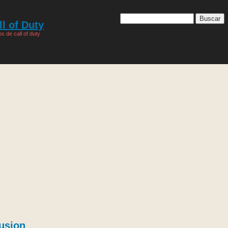
l of Duty
s de call of duty
rusion