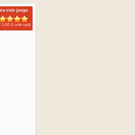
ora este juego
: 5.0/
5
(1 vote cast)