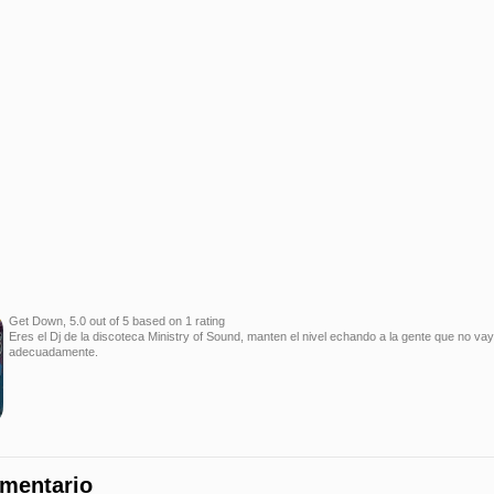
Get Down
,
5.0
out of
5
based on
1
rating
Eres el Dj de la discoteca Ministry of Sound, manten el nivel echando a la gente que no va
adecuadamente.
omentario