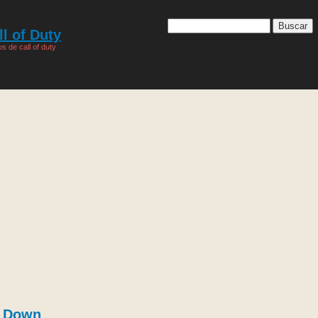
l of Duty
s de call of duty
t Down