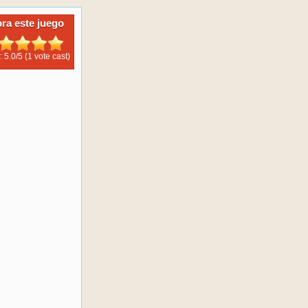
ora este juego
: 5.0/
5
(1 vote cast)