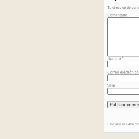
Tu dirección de corr
Comentario
Nombre
*
Correo electrónic
Web
Este sitio usa Akism