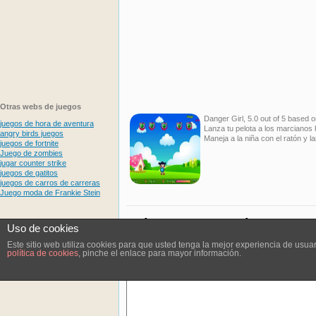
Otras webs de juegos
Danger Girl
,
5.0
out of
5
based 
juegos de hora de aventura
Lanza tu pelota a los marcianos 
angry birds juegos
Maneja a la niña con el ratón y l
juegos de fortnite
Juego de zombies
jugar counter strike
juegos de gatitos
juegos de carros de carreras
Juego moda de Frankie Stein
Deja un comentario
Uso de cookies
Este sitio web utiliza cookies para que usted tenga la mejor experiencia de us
Tu dirección de correo electrónico no será publicada.
Lo
política de cookies
, pinche el enlace para mayor información.
Comentario