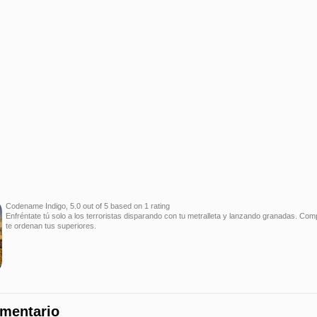
Codename Indigo
,
5.0
out of
5
based on
1
rating
Enfréntate tú solo a los terroristas disparando con tu metralleta y lanzando granadas. Com
te ordenan tus superiores.
omentario