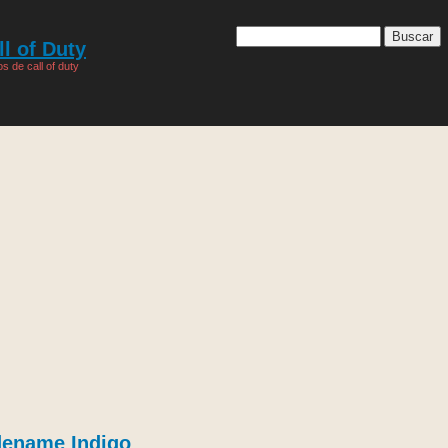
l of Duty
s de call of duty
dename Indigo