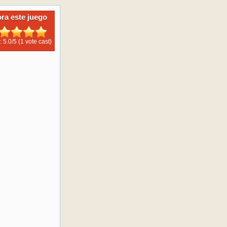
ora este juego
: 5.0/
5
(1 vote cast)