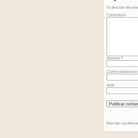
Tu dirección de corr
Comentario
Nombre
*
Correo electrónic
Web
Este sitio usa Akism