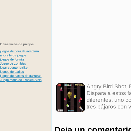
Otras webs de juegos
juegos de hora de aventura
angry birds juegos
juegos de fortnite
Juego de zombies
jugar counter strike
juegos de gatitos
juegos de carros de carreras
Juego moda de Frankie Stein
Angry Bird Shot
,
Dispara a estos 
diferentes, uno co
tres pájaros con v
Deja un comentari